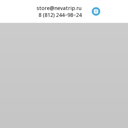
store@nevatrip.ru
8 (812) 244−98−24