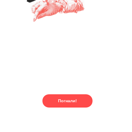
Предзаказ коллекции, который
позволяет тебе отхватить одного из
героев не только в числе первых, но
и с приятной выгодой. Цена каждого
продукта указана уже с учетом
скидки.
Погнали!